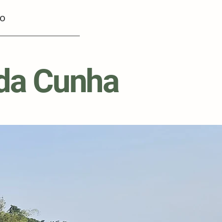
co
 da Cunha