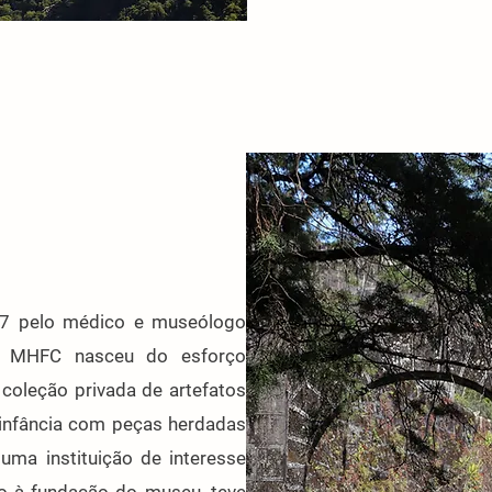
57 pelo médico e museólogo
 o MHFC nasceu do esforço
 coleção privada de artefatos
a infância com peças herdadas
ma instituição de interesse