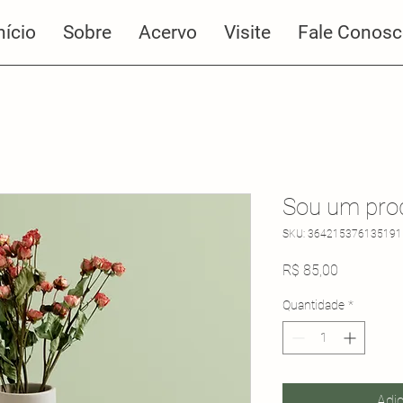
nício
Sobre
Acervo
Visite
Fale Conos
Sou um pro
SKU: 364215376135191
Preço
R$ 85,00
Quantidade
*
Adic