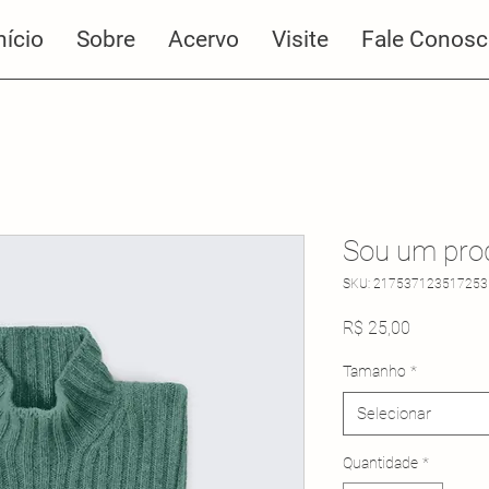
nício
Sobre
Acervo
Visite
Fale Conos
Sou um pro
SKU: 217537123517253
Preço
R$ 25,00
Tamanho
*
Selecionar
Quantidade
*